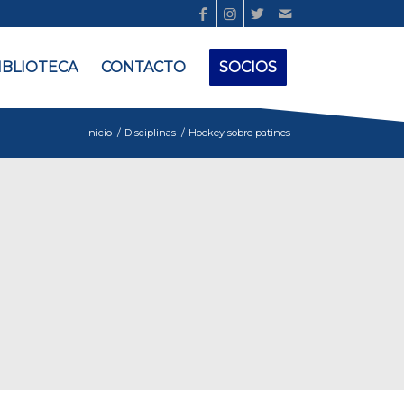
IBLIOTECA
CONTACTO
SOCIOS
Inicio
/
Disciplinas
/
Hockey sobre patines