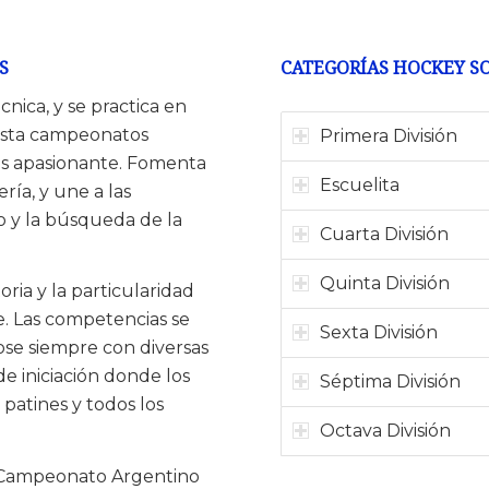
S
CATEGORÍAS HOCKEY S
cnica, y se practica en
hasta campeonatos
Primera División
 es apasionante. Fomenta
Escuelita
ría, y une a las
go y la búsqueda de la
Cuarta División
Quinta División
ria y la particularidad
Fe. Las competencias se
Sexta División
ose siempre con diversas
de iniciación donde los
Séptima División
patines y todos los
Octava División
el Campeonato Argentino